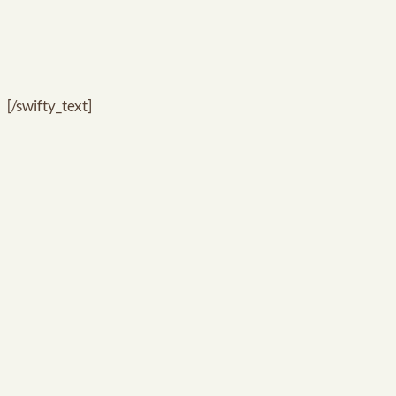
[/swifty_text]