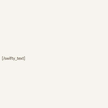
[/swifty_text]