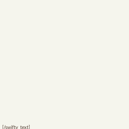
[/swifty_text]