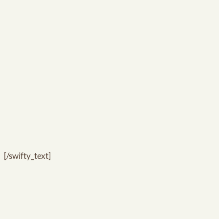
[/swifty_text]