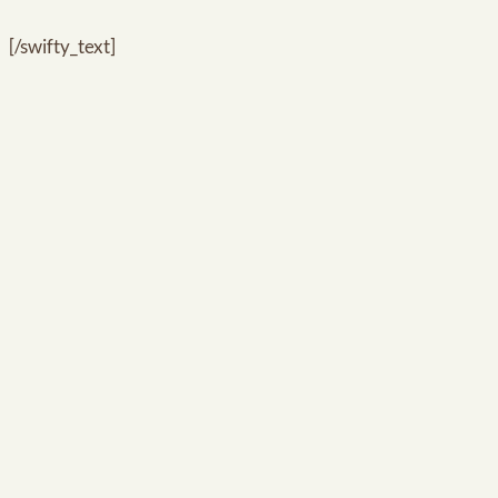
[/swifty_text]