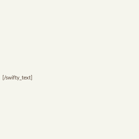
[/swifty_text]