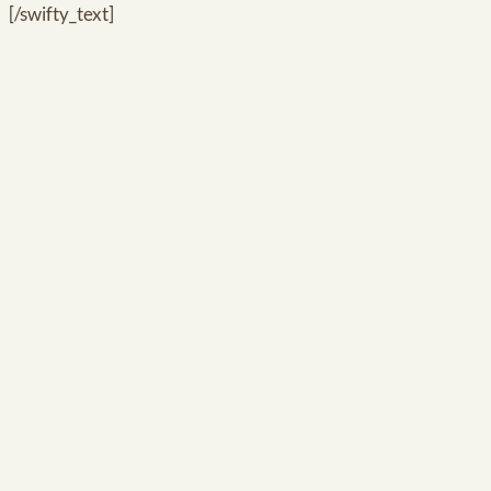
[/swifty_text]