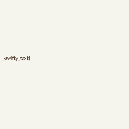
[/swifty_text]