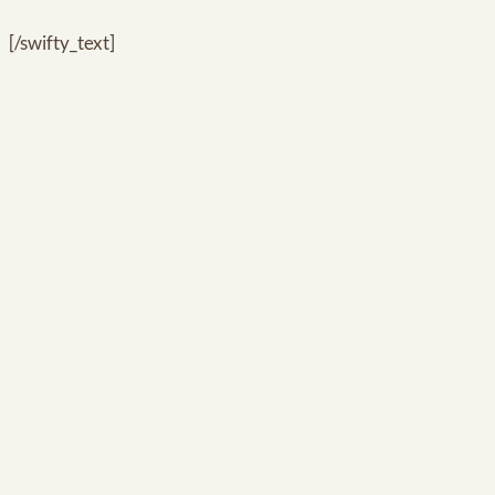
[/swifty_text]